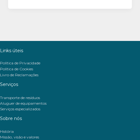
Links úteis
Política de Privacidade
Política de Cookies
Livro de Reclamações
Serviços
Transporte de resíduos
Aluguer de equipamentos
Serviços especializados
Sobre nós
História
Missão, visão e valores