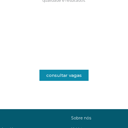
qualidade e resultados.
Faça parte da nossa equipa
Procura uma nova oportunidade profissional?
rte da nossa equipa numa área em contínuo crescimento e evolução 
consultar vagas
Sobre nós