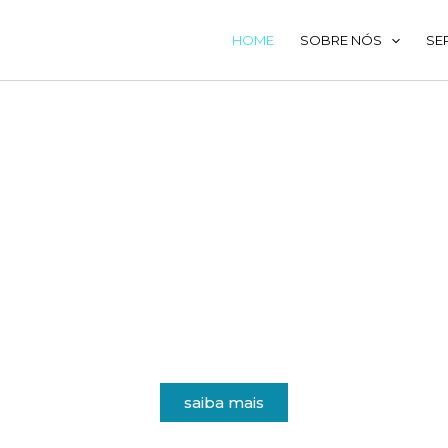
HOME
SOBRE NÓS
SE
25 anos ao serviço do Ambiente
e de resíduos de empresas e indústrias, operamos com rigor, eficiên
saiba mais